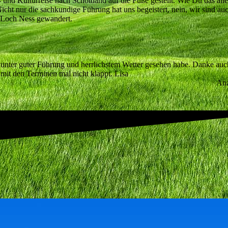
und Kulturreise nach Schottland auf die Füße gestellt. Wie Du das all
ht nur die sachkundige Führung hat uns begeistert, nein, wir sind auc
 Loch Ness gewandert.
 unter guter Führung und herrlichstem Wetter gesehen habe. Danke auc
mit den Terminen mal nicht klappt. Lisa
An