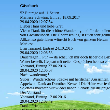
Gästebuch
52 Einträge auf 11 Seiten
Marliese Schwinn, Eintrag 18.09.2017
29.04.2020
12:07:54
Lieber Hans und liebe Greti
Vielen Dank für die schöne Wanderung und für den tolle
von Grossheubach. Die Überraschung ist Euch sehr gelun
Alllzeit so gute Ideen wünscht Euch von ganzem Herzen
Marliese
Lisa Trimmel, Eintrag 24.10.2016
29.04.2020
12:06:58
Dauerregen... Puh --- da schau ich mir doch lieber die Bil
Wetter bestellt. Gepaart mit netten Gesprächen hebt so e
Vorstand, Eintrag 27.06.2016
29.04.2020
12:06:07
Nachtwanderung !
Super ! Wunderschöne Strecke mit herrlichen Aussichten
Äppelwoi. Dank an Dorothea Kessel ! Die Hütte war festl
So etwas möchten wir wieder haben. Schade für diejenigen
Der Vorstand
Vorstand, Eintrag 12.06.2016
29.04.2020
12:03:49
Danke Frieda !