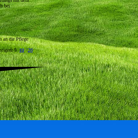
erdings mit dem
h bei
h an die Pflege
zeigen: 5
10
20