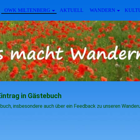
OWK MILTENBERG
AKTUELL
WANDERN
KULTU
Eintrag in Gästebuch
stebuch, insbesondere auch über ein Feedback zu unseren Wander
.