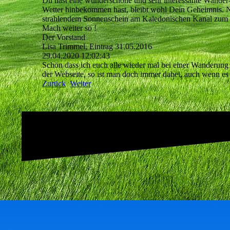
Du hast eine wunderschöne und sehr interessante Wander- 
Wetter hinbekommen hast, bleibt wohl Dein Geheimnis. Nic
strahlendem Sonnenschein am Kaledonischen Kanal zum
Mach weiter so !
Der Vorstand
Lisa Trimmel, Eintrag 31.05.2016
29.04.2020
12:02:43
Schön dass ich euch alle wieder mal bei einer Wanderung
der Webseite, so ist man doch immer dabei, auch wenn es 
Zurück
Weiter