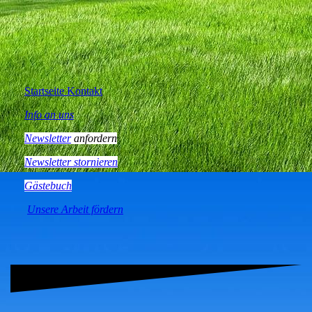
Startseite Kontakt
Info an uns
Newsletter
anfordern
Newsletter stornieren
Gästebuch
Unsere Arbeit fördern