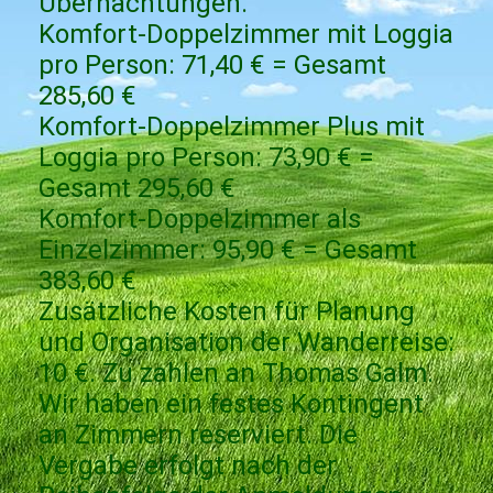
Übernachtungen.
Komfort-Doppelzimmer mit Loggia
pro Person: 71,40 € = Gesamt
285,60 €
Komfort-Doppelzimmer Plus mit
Loggia pro Person: 73,90 € =
Gesamt 295,60 €
Komfort-Doppelzimmer als
Einzelzimmer: 95,90 € = Gesamt
383,60 €
Zusätzliche Kosten für Planung
und Organisation der Wanderreise:
10 €. Zu zahlen an Thomas Galm.
Wir haben ein festes Kontingent
an Zimmern reserviert. Die
Vergabe erfolgt nach der