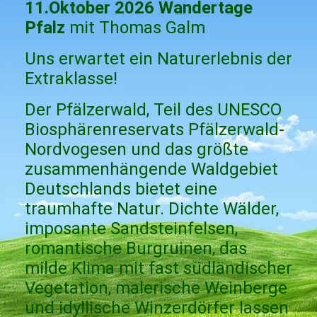
11.Oktober 2026 Wandertage
Pfalz
mit Thomas Galm
Uns erwartet ein Naturerlebnis der
Extraklasse!
Der Pfälzerwald, Teil des UNESCO
Biosphärenreservats Pfälzerwald-
Nordvogesen und das größte
zusammenhängende Waldgebiet
Deutschlands bietet eine
traumhafte Natur. Dichte Wälder,
imposante Sandsteinfelsen,
romantische Burgruinen, das
milde Klima mit fast südländischer
Vegetation, malerische Weinberge
und idyllische Winzerdörfer lassen