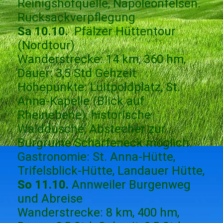
Reinigshofquelle, Napoleonfelsen.
Rucksackverpflegung
Sa 10.10.
Pfälzer Hüttentour
(Nordtour)
Wanderstrecke: 14 km, 360 hm,
Dauer: 3,5 Std Gehzeit
Höhepunkte: Luitpoldplatz, St.
Anna-Kapelle (Blick auf
Rheinebene), historische
Walddusche, Abstecher zur
Burgruine Scharfeneck möglich.
Gastronomie: St. Anna-Hütte,
Trifelsblick-Hütte, Landauer Hütte,
So 11.10.
Annweiler Burgenweg
und Abreise
Wanderstrecke: 8 km, 400 hm,