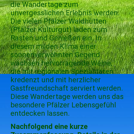
die Wandertage zum
unvergesslichen Erlebnis werden.
Die vielen Pfälzer Waldhütten
(Pfälzer Kulturgut) laden zum
Rasten und Genießen ein. In
diesem milden Klima einer
sonnenverwöhnten Gegend
wachsen hervorragende Weine,
die mit regionalen Spezialitäten
kredenzt und mit herzlicher
Gastfreundschaft serviert werden.
Diese Wandertage werden uns das
besondere Pfälzer Lebensgefühl
entdecken lassen.
Nachfolgend eine kurze