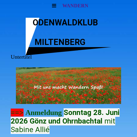
WANDERN
ODENWALDKLUB
MILTENBERG
Untertitel
Sonntag 28. Juni
==>
Anmeldung
2026 Gönz und Ohrnbachtal
mit
Sabine Allié