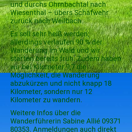
und durchs Ohrnbachtal nach
Wiesenthal – übers Schafwehr
zurück nach Weilbach.
Es soll sehr heiß werden;
allerdings verlaufen 90 % der
Wanderung im Wald und wir
starten bereits früh. Zudem haben
wir bei Kilometer 9,7 die
Möglichkeit, die Wanderung
abzukürzen und nicht knapp 18
Kilometer, sondern nur 12
Kilometer zu wandern.
Weitere Infos über die
Wanderführerin Sabine Allié 09371
80353. Anmeldungen auch direkt