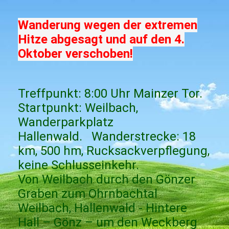
Wanderung wegen der extremen
Hitze abgesagt und auf den 4.
Oktober verschoben!
Treffpunkt: 8:00 Uhr Mainzer Tor.
Startpunkt: Weilbach,
Wanderparkplatz
Hallenwald. Wanderstrecke: 18
km, 500 hm, Rucksackverpflegung,
keine Schlusseinkehr.
Von Weilbach durch den Gönzer
Graben zum Ohrnbachtal
Weilbach, Hallenwald - Hintere
Hall – Gönz – um den Weckberg